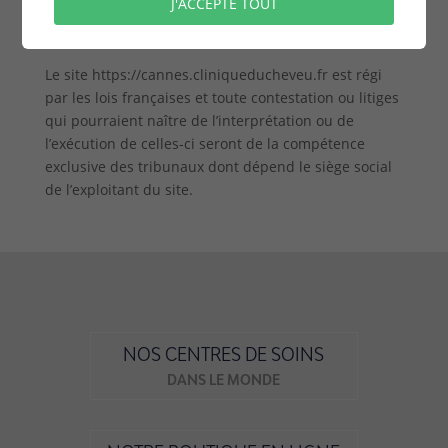
J'ACCEPTE TOUT
propriétaires des Contenus copiés pourraient
intenter une action en justice à votre encontre.
Le site https://cannes.cliniqueducheveu.fr est régi
par les lois françaises et toute contestation ou litiges
qui pourraient naître de l’interprétation ou de
l’exécution de celles-ci seront de la compétence
exclusive des tribunaux dont dépend le siège social
de l’exploitant du site.
NOS CENTRES DE SOINS
DANS LE MONDE